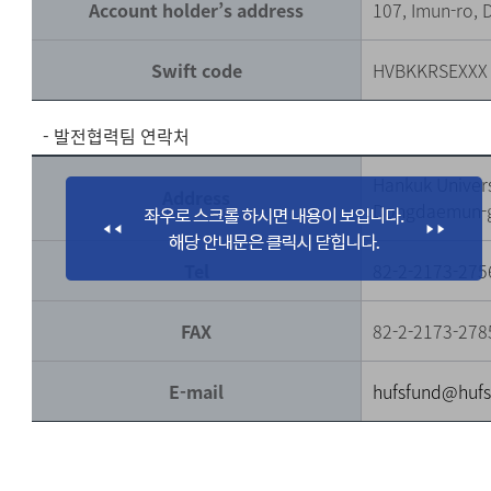
Account holder’s address
107, Imun-ro,
Swift code
HVBKKRSEXXX
- 발전협력팀 연락처
Hankuk Univers
Address
Dongdaemun-g
Tel
82-2-2173-275
FAX
82-2-2173-278
E-mail
hufsfund@hufs