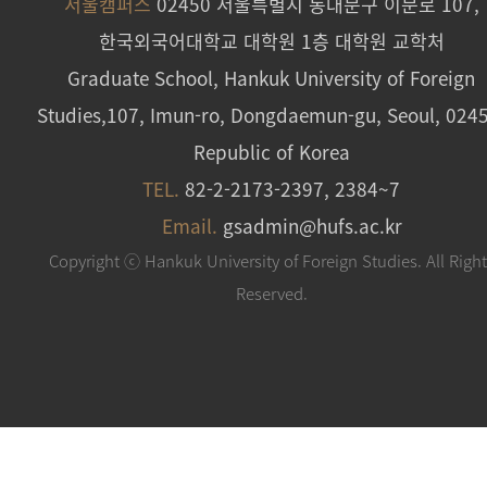
서울캠퍼스
02450 서울특별시 동대문구 이문로 107,
한국외국어대학교 대학원 1층 대학원 교학처
Graduate School, Hankuk University of Foreign
Studies,107, Imun-ro, Dongdaemun-gu, Seoul, 024
Republic of Korea
TEL.
82-2-2173-2397, 2384~7
Email.
gsadmin@hufs.ac.kr
Copyright ⓒ Hankuk University of Foreign Studies. All Righ
Reserved.