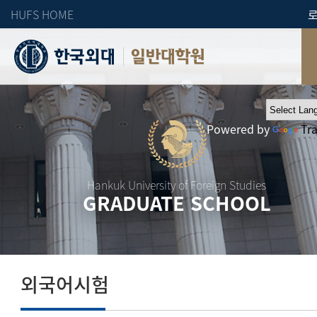
HUFS HOME
일반대학원
Powered by
Tr
Hankuk University of Foreign Studies
GRADUATE SCHOOL
외국어시험