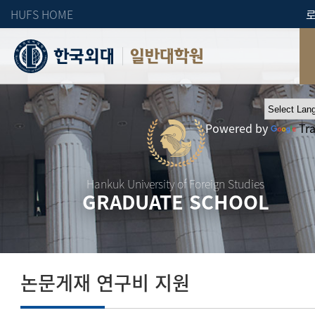
HUFS HOME
일반대학원
Powered by
Tr
Hankuk University of Foreign Studies
GRADUATE SCHOOL
논문게재 연구비 지원