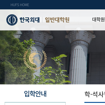
HUFS HOME
대학원
일반대학원
원장인사
연혁
역대 대학원 
주임교수 연
학과 소개
업무안내
오시는 길
자체 평가
입학안내
학·석