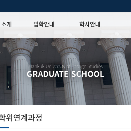
 소개
입학안내
학사안내
모집일정
학사일정표
학위논문
모집요강
강의시간표
논문작성법
원장
입시 공지사항
수업
양식함
Hankuk University of Foreign Studies
GRADUATE SCHOOL
락처
학부-대학원 연계과정
학적
논문지도
학위논문
석·박사 통합 학위과정
장학
연구윤리
박사후 연구과정
외국어시험
연구윤리
종합시험
연구윤리
제 규정
졸업생논
논문게재 연구비 지원
사학위연계과정