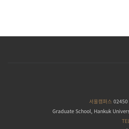
서울캠퍼스
0245
Graduate School, Hankuk Univers
TE