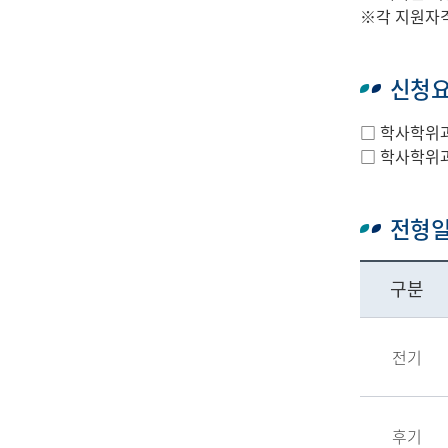
※각 지원자격
신청
□ 학사학위과
□ 학사학위과
전형
구분
전기
후기