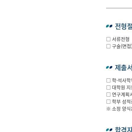
전형
□ 서류전형
□ 구술(면접
제출
□ 학·석사학
□ 대학원 지
□ 연구계획서
□ 학부 성적
※ 소정 양식
합격자