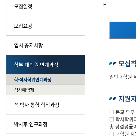
H
모집일정
모집요강
입시 공지사항
모집
학부-대학원 연계과정
일반대학원 석
학·석사학위연계과정
석사예약제
지원
석·박사 통합 학위과정
□ 본교 학부
□ 학사학위과
박사후 연구과정
총 평점평균이
□ 대학원 지