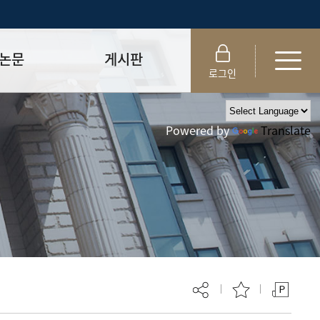
논문
게시판
로그인
제출 절차/자격
공지사항
Powered by
Translate
 및 템플릿
자료실
FAQ
_
취업·모집 관련 공지
제안심사
특강·프로그램 관련 공지
교육 이수 안내
대학원생권리장전
위원회 규정
대학원 총학생회
 지침서
외국인 유학생 비자(VISA)
문검색