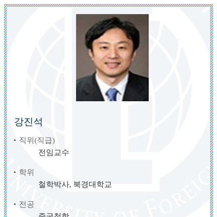
강진석
직위(직급)
전임교수
학위
철학박사, 북경대학교
전공
중국철학