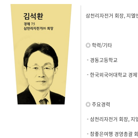
삼천리자전거 회장, 지엘앤
◎ 학력/기타
-
경동
고등학교
- 한국외국어대학교 경
◎ 주요경력
- 삼천리자전거 회장, 지
- 참좋은여행 경영총괄 