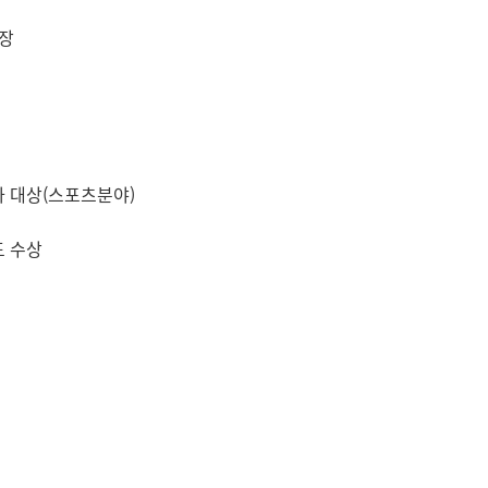
장
 대상(스포츠분야)
드
수상