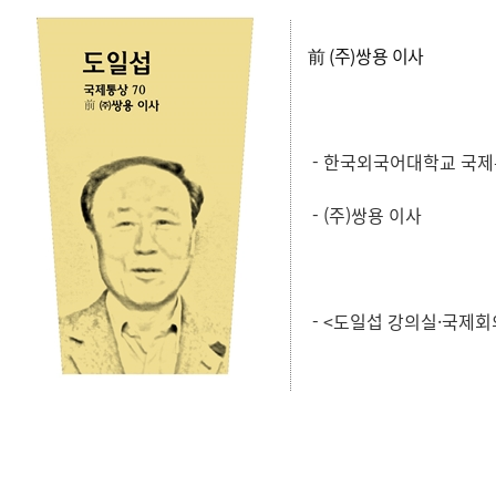
前 (주)쌍용 이사
- 한국외국어대학교 국
- (주)쌍용 이사
- <도일섭 강의실·국제회