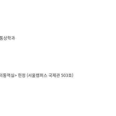
제통상학과
의통역실> 헌정 (서울캠퍼스 국제관 503호)