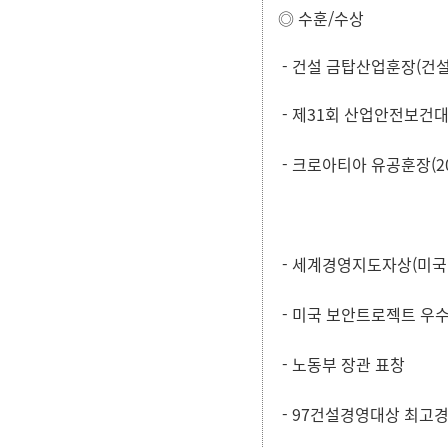
◎ 수훈/수상
- 건설 금탑산업훈장(건설교
- 제31회 산업안전보건대
- 크로아티아 유공훈장(20
- 세계경영지도자상(미국
- 미국 보안트로젝트 우수
- 노동부 장관 표창
- 97건설경영대상 최고경