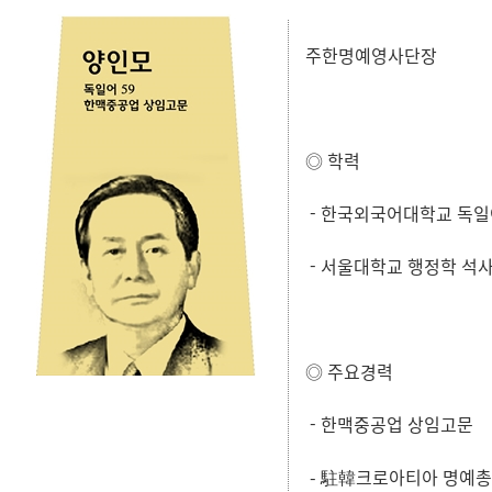
주한명예영사단장
◎ 학력
- 한국외국어대학교 독
- 서울대학교 행정학 석
◎ 주요경력
- 한맥중공업 상임고문
- 駐韓크로아티아 명예