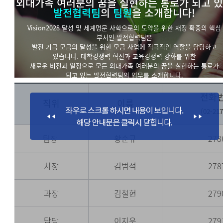
외대가족 여러분의 꿈을 실현하는 통로가 되고 
발전협력팀
의
팀원
을 소개합니다!
Vision2028 달성 및 세계명문 사학으로의 도약을 위한 재정 확충의 핵심
부서인 발전협력팀은
발전 기금 모금의 달성을 위한 모금 사업에 적극적인 역할을 담당하고
있습니다. 대학경쟁력 혁신과 교육경쟁력 강화를 위한
새로운 비전과 열정으로 모든 외대가족 여러분의 꿈을 실현하는 통로가
되고 있는 발전협력팀의 업무를 소개합니다.
전화
직위
이름
(02-217
팀장
황순규
278
차장
김범석
278
과장
김철현
279
담당
이지우
279