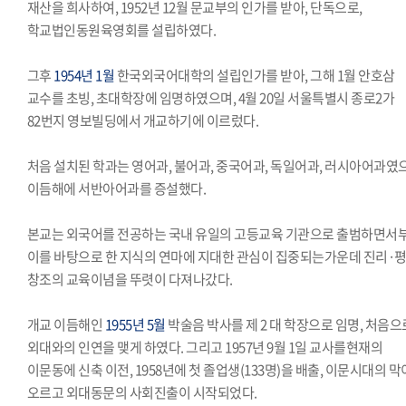
재산을 희사하여, 1952년 12월 문교부의 인가를 받아, 단독으로,
학교법인동원육영회를 설립하였다.
그후
1954년 1월
한국외국어대학의 설립인가를 받아, 그해 1월 안호삼
교수를 초빙, 초대학장에 임명하였으며, 4월 20일 서울특별시 종로2가
82번지 영보빌딩에서 개교하기에 이르렀다.
처음 설치된 학과는 영어과, 불어과, 중국어과, 독일어과, 러시아어과였
이듬해에 서반아어과를 증설했다.
본교는 외국어를 전공하는 국내 유일의 고등교육 기관으로 출범하면서
이를 바탕으로 한 지식의 연마에 지대한 관심이 집중되는가운데 진리·평
창조의 교육이념을 뚜렷이 다져나갔다.
개교 이듬해인
1955년 5월
박술음 박사를 제 2 대 학장으로 임명, 처음으
외대와의 인연을 맺게 하였다. 그리고 1957년 9월 1일 교사를현재의
이문동에 신축 이전, 1958년에 첫 졸업생(133명)을 배출, 이문시대의 막
오르고 외대동문의 사회진출이 시작되었다.