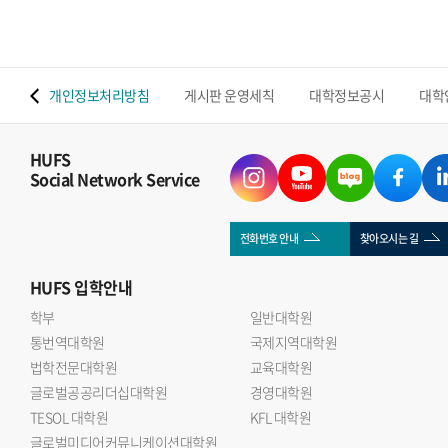
 맵
개인정보처리방침
게시판 운영세칙
대학정보공시
대학
HUFS
Social Network Service
전화번호 안내
찾아오시는 길
HUFS
입학안내
학부
일반대학원
통번역대학원
국제지역대학원
법학전문대학원
교육대학원
글로벌공공리더십대학원
경영대학원
TESOL 대학원
KFL 대학원
글로벌미디어커뮤니케이션대학원