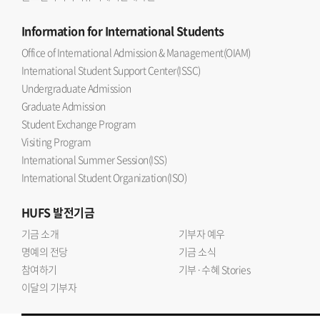
Information
for International Students
Office of International Admission & Management(OIAM)
International Student Support Center(ISSC)
Undergraduate Admission
Graduate Admission
Student Exchange Program
Visiting Program
International Summer Session(ISS)
International Student Organization(ISO)
HUFS
발전기금
기금 소개
기부자 예우
명예의 전당
기금 소식
참여하기
기부·수혜 Stories
이달의 기부자