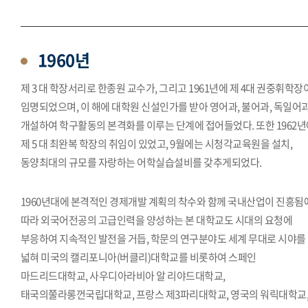
1960년
제 3 대 학장서리로 한종원 교수가, 그리고 1961년에 제 4대 권중휘학장
임명되었으며, 이 해에 대학원 신설인가를 받아 영어과, 불어과, 독일어
개설하여 학구활동의 본격화를 이루는 단계에 접어들었다. 또한 1962
제 5 대 최완복 학장의 취임이 있었고, 9월에는 시청각교육원을 설치,
동양최대의 규모를 자랑하는 어학실습설비를 갖추게되었다.
1960년대에 본격적인 경제개발 계획의 착수와 함께 국내산업이 진흥됨
따라 외국어전공의 고급인력을 양성하는 본 대학교도 시대의 요청에
부응하여 지속적인 발전을 거듭, 학문의 연구분야도 세계 무대로 시야를
넓혀 미국의 캘리포니아(버클리)대학교를 비롯하여 스페인
마드리드대학교, 사우디아라비아 알 리야드대학교,
태국의쭐라롱껀국립대학교, 프랑스 제3파리대학교, 영국의 워릭대학교