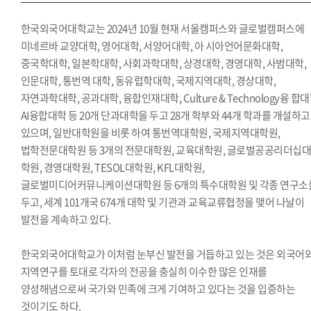
한국외국어대학교는 2024년 10월 현재 서울캠퍼스와 글로벌캠퍼스에
미네르바 교양대학, 영어대학, 서양어대학, 아 시아언어문화대학,
중국학대학, 일본학대학, 사회과학대학, 상경대학, 경영대학, 사범대학,
인문대학, 통번역 대학, 동유럽학대학, 국제지역대학, 경상대학,
자연과학대학, 공과대학, 융합인재대학, Culture & Technology융 합대
AI융합대학 등 20개 단과대학을 두고 28개 학부와 44개 학과를 개설하고
있으며, 일반대학원을 비롯 하여 통번역대학원, 국제지역대학원,
법학전문대학원 등 3개의 전문대학원, 교육대학원, 글로벌공공리더십
학원, 경영대학원, TESOL대학원, KFL대학원,
글로벌미디어커뮤니케이션대학원 등 6개의 특수대학원 및 각종 연구소
두고, 세계 101개국 674개 대학 및 기관과 교육교류협정을 맺어 나날이
발전을 계속하고 있다.
한국외국어대학교가 이처럼 눈부신 발전을 거듭하고 있는 것은 외국어
지역연구를 토대로 각자의 전공을 충실히 이수한 많은 인재를
양성해냄으로써 국가와 민족에 크게 기여하고 있다는 것을 입증하는
것이기도 하다.