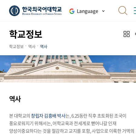
Language
학교정보
학교정보
역사
역사
역사
본 대학교의
창립자 김흥배 박사
는, 6.25동란 직후 초토화된 조국이
풍요로워지기 위해서는, 어학교육과 전세계로 뻗어나갈 인재
양성이중요하다는 것을 절감하고 교지를 포함, 사업으로 이룩한 거액의