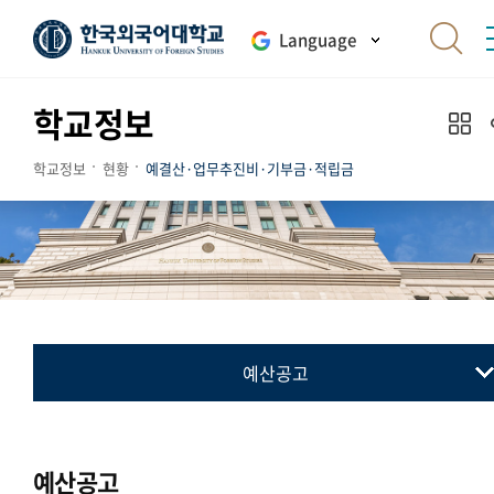
Language
학교정보
학교정보
현황
예결산·업무추진비·기부금·적립금
예산공고
예산공고
결산공고
예산공고
업무추진비 내역