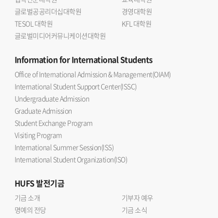
글로벌공공리더십대학원
경영대학원
TESOL 대학원
KFL 대학원
글로벌미디어커뮤니케이션대학원
Information
for International Students
Office of International Admission & Management(OIAM)
International Student Support Center(ISSC)
Undergraduate Admission
Graduate Admission
Student Exchange Program
Visiting Program
International Summer Session(ISS)
International Student Organization(ISO)
HUFS
발전기금
기금 소개
기부자 예우
명예의 전당
기금 소식