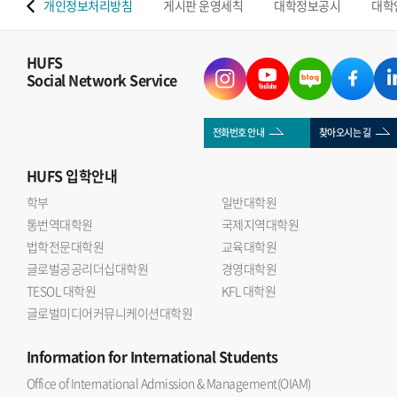
 맵
개인정보처리방침
게시판 운영세칙
대학정보공시
대학
HUFS
Social Network Service
전화번호 안내
찾아오시는 길
HUFS
입학안내
학부
일반대학원
통번역대학원
국제지역대학원
법학전문대학원
교육대학원
글로벌공공리더십대학원
경영대학원
TESOL 대학원
KFL 대학원
글로벌미디어커뮤니케이션대학원
Information
for International Students
Office of International Admission & Management(OIAM)