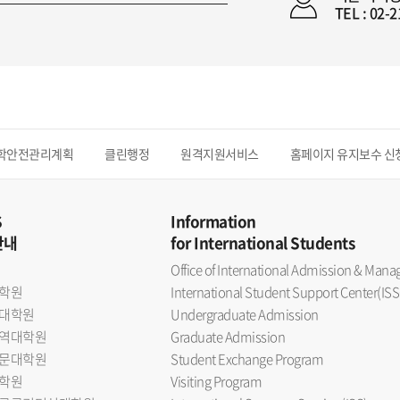
TEL : 02-
학안전관리계획
클린행정
원격지원서비스
홈페이지 유지보수 신
S
Information
안내
for International Students
Office of International Admission & Ma
학원
International Student Support Center(ISS
대학원
Undergraduate Admission
역대학원
Graduate Admission
문대학원
Student Exchange Program
학원
Visiting Program