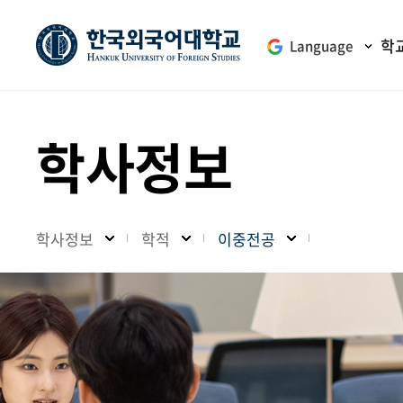
학
Language
학사정보
학사정보
학적
이중전공