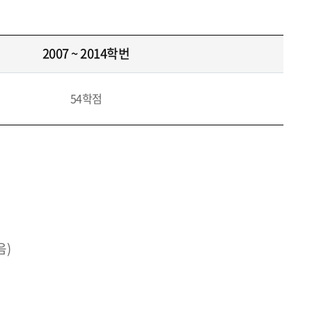
2007 ~ 2014학번
54학점
음)