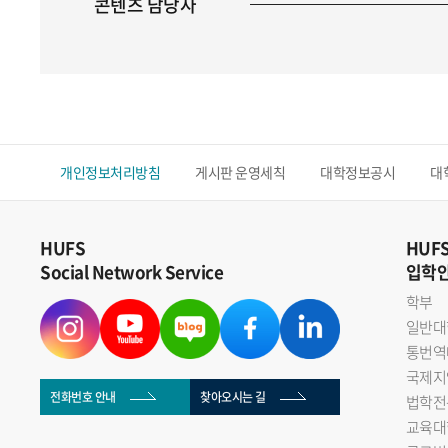
콘텐츠 담당자
개인정보처리방침
게시판 운영세칙
대학정보공시
대
HUFS
HUF
Social Network Service
입학
학부
일반대
통번역
국제지
전화번호 안내
찾아오시는 길
법학전
교육대