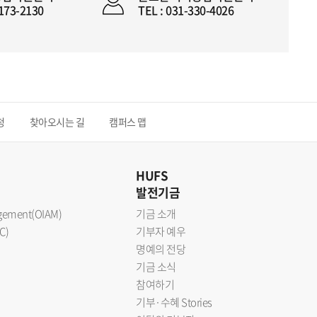
2173-2130
TEL : 031-330-4026
청
찾아오시는 길
캠퍼스 맵
HUFS
발전기금
nagement(OIAM)
기금 소개
C)
기부자 예우
명예의 전당
기금 소식
참여하기
기부·수혜 Stories