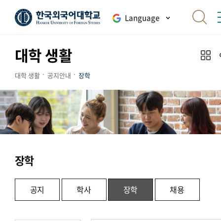
Language
대학 생활
대학 생활
공지안내
장학
장학
공지
학사
장학
채용
.