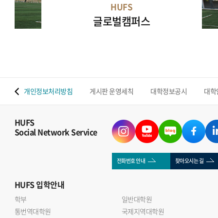
HUFS
글로벌캠퍼스
 맵
개인정보처리방침
게시판 운영세칙
대학정보공시
대학
HUFS
Social Network Service
전화번호 안내
찾아오시는 길
HUFS
입학안내
학부
일반대학원
통번역대학원
국제지역대학원