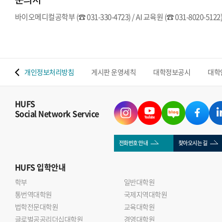
바이오메디컬공학부 (☎ 031-330-4723) / AI 교육원 (☎ 031-8020-5122
 맵
개인정보처리방침
게시판 운영세칙
대학정보공시
대학
HUFS
Social Network Service
전화번호 안내
찾아오시는 길
HUFS
입학안내
학부
일반대학원
통번역대학원
국제지역대학원
법학전문대학원
교육대학원
글로벌공공리더십대학원
경영대학원