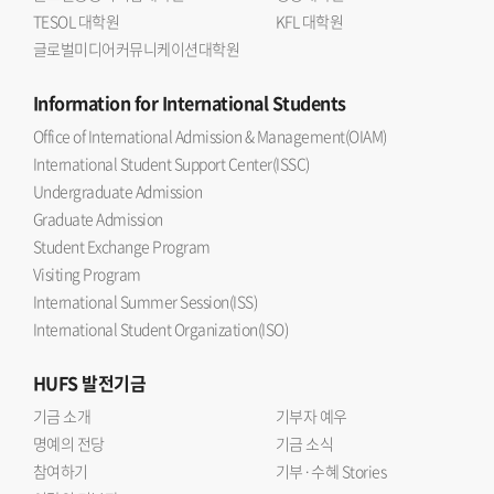
TESOL 대학원
KFL 대학원
글로벌미디어커뮤니케이션대학원
Information
for International Students
Office of International Admission & Management(OIAM)
International Student Support Center(ISSC)
Undergraduate Admission
Graduate Admission
Student Exchange Program
Visiting Program
International Summer Session(ISS)
International Student Organization(ISO)
HUFS
발전기금
기금 소개
기부자 예우
명예의 전당
기금 소식
참여하기
기부·수혜 Stories