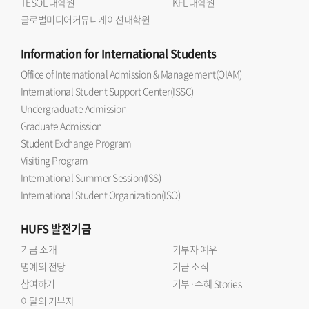
TESOL 대학원
KFL 대학원
글로벌미디어커뮤니케이션대학원
Information
for International Students
Office of International Admission & Management(OIAM)
International Student Support Center(ISSC)
Undergraduate Admission
Graduate Admission
Student Exchange Program
Visiting Program
International Summer Session(ISS)
International Student Organization(ISO)
HUFS
발전기금
기금 소개
기부자 예우
명예의 전당
기금 소식
참여하기
기부·수혜 Stories
이달의 기부자