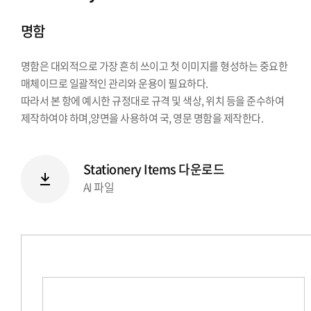
시그니처
명함
Stationery Items
상징
명함은 대외적으로 가장 흔히 쓰이고 첫 이미지를 형성하는 중요한
전용서체
매체이므로 일괄적인 관리와 운용이 필요하다.
PPT템플릿
따라서 본 항에 예시한 규정대로 규격 및 색상, 위치 등을 준수하여
캐릭터
제작하여야 하며,양면을 사용하여 국, 영문 명함을 제작한다.
Stationery Items 다운로드
AI 파일