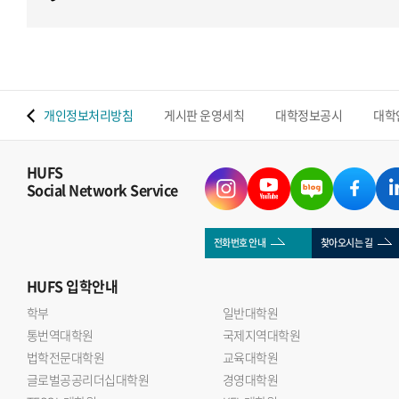
 맵
개인정보처리방침
게시판 운영세칙
대학정보공시
대학
HUFS
Social Network Service
전화번호 안내
찾아오시는 길
HUFS
입학안내
학부
일반대학원
통번역대학원
국제지역대학원
법학전문대학원
교육대학원
글로벌공공리더십대학원
경영대학원